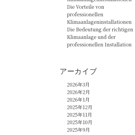
Die Vorteile von
professionellen
Klimaanlageninstallationen
Die Bedeutung der richtigen
Klimaanlage und der
professionellen Installation
アーカイブ
2026年3月
2026年2月
2026年1月
2025年12月
2025年11月
2025年10月
2025年9月