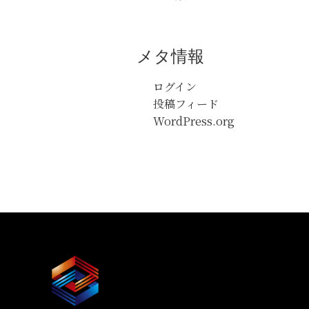
メタ情報
ログイン
投稿フィード
WordPress.org