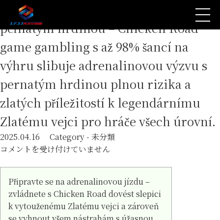
Adrenalinové dobrodružství s
peřnatým hrdinou – Chicken Road
game gambling s až 98% šancí na
výhru slibuje adrenalinovou výzvu s
pernatým hrdinou plnou rizika a
zlatých příležitostí k legendárnímu
Zlatému vejci pro hráče všech úrovní.
2025.04.16
Category -
未分類
Adrenalinové dobrodružství s peřnatým hrdinou – Chicken 
コメントを受け付けていません
Připravte se na adrenalinovou jízdu –
zvládnete s Chicken Road dovést slepici
k vytouženému Zlatému vejci a zároveň
se vyhnout všem nástrahám s úžasnou