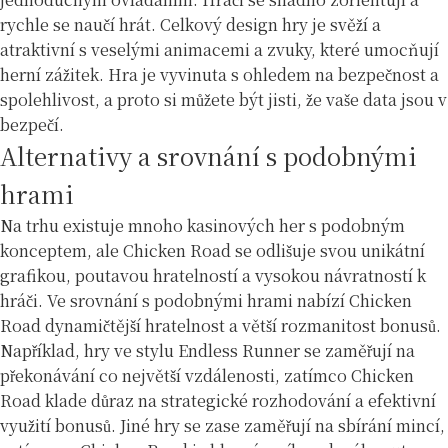
rychle se naučí hrát. Celkový design hry je svěží a
atraktivní s veselými animacemi a zvuky, které umocňují
herní zážitek. Hra je vyvinuta s ohledem na bezpečnost a
spolehlivost, a proto si můžete být jisti, že vaše data jsou v
bezpečí.
Alternativy a srovnání s podobnými
hrami
Na trhu existuje mnoho kasinových her s podobným
konceptem, ale Chicken Road se odlišuje svou unikátní
grafikou, poutavou hratelností a vysokou návratností k
hráči. Ve srovnání s podobnými hrami nabízí Chicken
Road dynamičtější hratelnost a větší rozmanitost bonusů.
Například, hry ve stylu Endless Runner se zaměřují na
překonávání co největší vzdálenosti, zatímco Chicken
Road klade důraz na strategické rozhodování a efektivní
využití bonusů. Jiné hry se zase zaměřují na sbírání mincí,