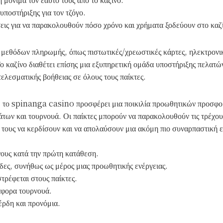
ποστήριξης για τον τζόγο.
εις για να παρακολουθούν πόσο χρόνο και χρήματα ξοδεύουν στο καζ
εθόδων πληρωμής, όπως πιστωτικές/χρεωστικές κάρτες, ηλεκτρονικά 
Το καζίνο διαθέτει επίσης μια εξυπηρετική ομάδα υποστήριξης πελατ
ελεσματικής βοήθειας σε όλους τους παίκτες.
τες, το spinanga casino προσφέρει μια ποικιλία προωθητικών προσφ
ων και τουρνουά. Οι παίκτες μπορούν να παρακολουθούν τις τρέχου
ς τους να κερδίσουν και να απολαύσουν μια ακόμη πιο συναρπαστική 
ους κατά την πρώτη κατάθεση.
ες, συνήθως ως μέρος μιας προωθητικής ενέργειας.
ρέφεται στους παίκτες.
ιάφορα τουρνουά.
έρδη και προνόμια.