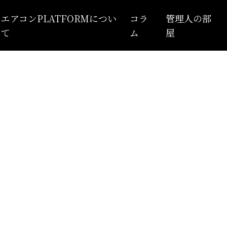
 κόσμο του spinanga casino και διεκδικήστ
エアコンPLATFORMについ
コラ
管理人の部
σκέδαση με τον κόσμο του spinanga casino και διεκδικήστε απίθ
せん
て
ム
屋