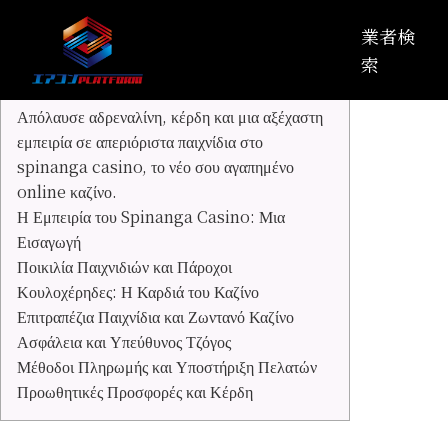
Απογειώστε την κορυφαία διασκέδαση με τον
業者検
Απογειώστε την κορυφαία δια
2025.03.01
Category -
未分類
コメントを受け付けていま
索
Απόλαυσε αδρεναλίνη, κέρδη και μια αξέχαστη
εμπειρία σε απεριόριστα παιχνίδια στο
spinanga casino, το νέο σου αγαπημένο
online καζίνο.
Η Εμπειρία του Spinanga Casino: Μια
Εισαγωγή
Ποικιλία Παιχνιδιών και Πάροχοι
Κουλοχέρηδες: Η Καρδιά του Καζίνο
Επιτραπέζια Παιχνίδια και Ζωντανό Καζίνο
Ασφάλεια και Υπεύθυνος Τζόγος
Μέθοδοι Πληρωμής και Υποστήριξη Πελατών
Προωθητικές Προσφορές και Κέρδη