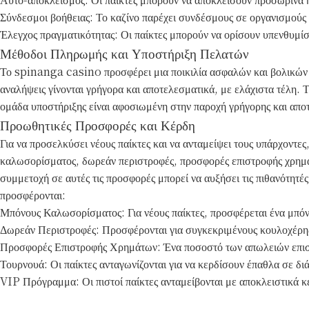
Σύνδεσμοι βοήθειας: Το καζίνο παρέχει συνδέσμους σε οργανισμούς υ
Έλεγχος πραγματικότητας: Οι παίκτες μπορούν να ορίσουν υπενθυμίσ
Μέθοδοι Πληρωμής και Υποστήριξη Πελατών
Το spinanga casino προσφέρει μια ποικιλία ασφαλών και βολικών μ
αναλήψεις γίνονται γρήγορα και αποτελεσματικά, με ελάχιστα τέλη. 
ομάδα υποστήριξης είναι αφοσιωμένη στην παροχή γρήγορης και αποτ
Προωθητικές Προσφορές και Κέρδη
Για να προσελκύσει νέους παίκτες και να ανταμείψει τους υπάρχον
καλωσορίσματος, δωρεάν περιστροφές, προσφορές επιστροφής χρημάτ
συμμετοχή σε αυτές τις προσφορές μπορεί να αυξήσει τις πιθανότητέ
προσφέρονται:
Μπόνους Καλωσορίσματος: Για νέους παίκτες, προσφέρεται ένα μπόν
Δωρεάν Περιστροφές: Προσφέρονται για συγκεκριμένους κουλοχέρηδ
Προσφορές Επιστροφής Χρημάτων: Ένα ποσοστό των απωλειών επιστ
Τουρνουά: Οι παίκτες ανταγωνίζονται για να κερδίσουν έπαθλα σε δ
VIP Πρόγραμμα: Οι πιστοί παίκτες ανταμείβονται με αποκλειστικά κ