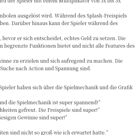
rd der Spieler mit einem Multiplikator von 3x bis 5x
ymbolen ausgelöst wird. Während des Splash-Freispiels
haben. Darüber hinaus kann der Spieler während des
 bevor er sich entscheidet, echtes Geld zu setzen. Die
 begrenzte Funktionen bietet und nicht alle Features des
inne zu erzielen und sich aufregend zu machen. Die
r Suche nach Action und Spannung sind.
pieler haben sich über die Spielmechanik und die Grafik
 und die Spielmechanik ist super spannend!”
keiten gefreut. Die Freispiele sind super!”
riesigen Gewinne sind super!”
en sind nicht so groß wie ich erwartet hatte.”