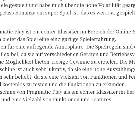
ele gespielt und habe mich über die hohe Volatilität geärg
Bass Bonanza ein super Spiel ist, das es wert ist, gespiel
ic Play ist ein echter Klassiker im Bereich der Online-S
ietet das Spiel eine einzigartige Spielerfahrung.
en für eine aufregende Atmosphäre. Die Spielregeln sind ei
exibel, da sie auf verschiedenen Geräten und Betriebssys
 die Möglichkeit bieten, riesige Gewinne zu erzielen. Die 
ine ist auch sehr lukrativ, da sie eine hohe Auszahlung
 sehr beliebt, da sie eine Vielzahl von Funktionen und Fe
iel kostenlos zu testen und die Funktionen zu erkunden.
ine von Pragmatic Play als ein echter Klassiker im Berei
 und eine Vielzahl von Funktionen und Features.