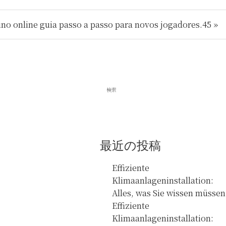
no online guia passo a passo para novos jogadores.45 »
最近の投稿
Effiziente
Klimaanlageninstallation:
Alles, was Sie wissen müssen
Effiziente
Klimaanlageninstallation: