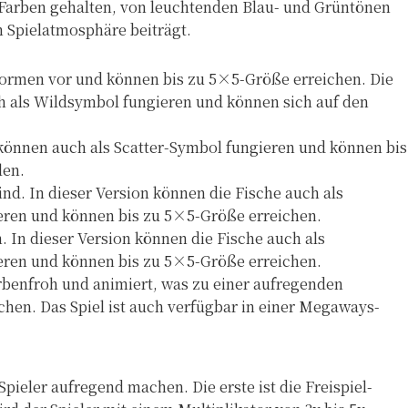
n Farben gehalten, von leuchtenden Blau- und Grüntönen
n Spielatmosphäre beiträgt.
 Formen vor und können bis zu 5×5-Größe erreichen. Die
ch als Wildsymbol fungieren und können sich auf den
 können auch als Scatter-Symbol fungieren und können bis
len.
ind. In dieser Version können die Fische auch als
ieren und können bis zu 5×5-Größe erreichen.
. In dieser Version können die Fische auch als
ieren und können bis zu 5×5-Größe erreichen.
farbenfroh und animiert, was zu einer aufregenden
chen. Das Spiel ist auch verfügbar in einer Megaways-
ieler aufregend machen. Die erste ist die Freispiel-