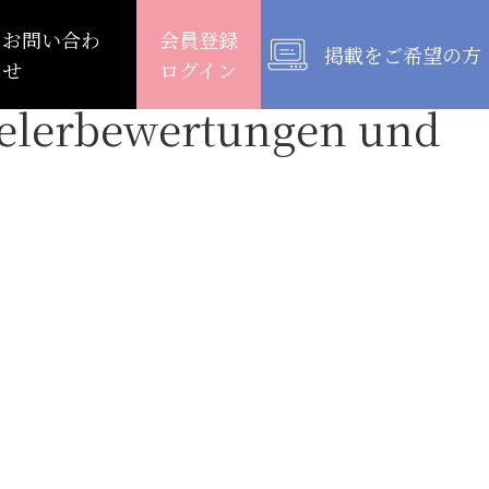
ngen.81
お問い合わ
会員登録
掲載をご希望の方
1 は
せ
ログイン
pielerbewertungen und