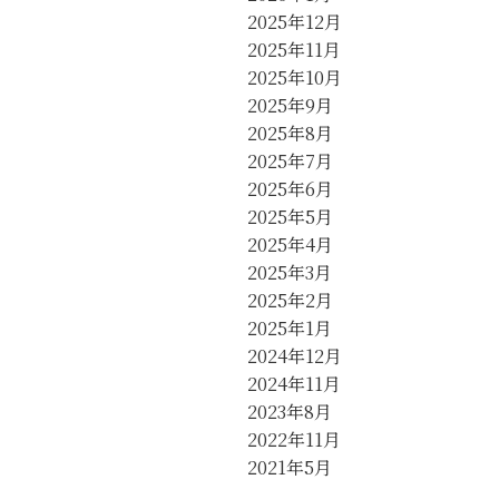
2025年12月
2025年11月
2025年10月
2025年9月
2025年8月
2025年7月
2025年6月
2025年5月
2025年4月
2025年3月
2025年2月
2025年1月
2024年12月
2024年11月
2023年8月
2022年11月
2021年5月