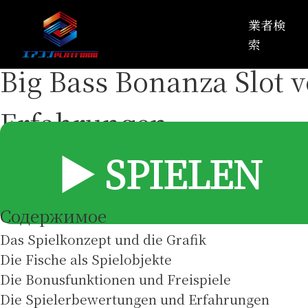
Big Bass Bonanza Slot von Pragmatic
業者検
Big Bass Bonanza Slot v
2025.11.16
Category -
未分類
コメントを受け付けていま
索
Big Bass Bonanza Slot 
Erfahrungen
▶️ SPIELEN
Содержимое
Das Spielkonzept und die Grafik
Die Fische als Spielobjekte
Die Bonusfunktionen und Freispiele
Die Spielerbewertungen und Erfahrungen