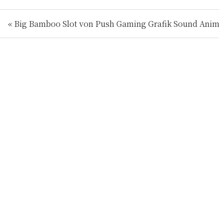
« Big Bamboo Slot von Push Gaming Grafik Sound Anim