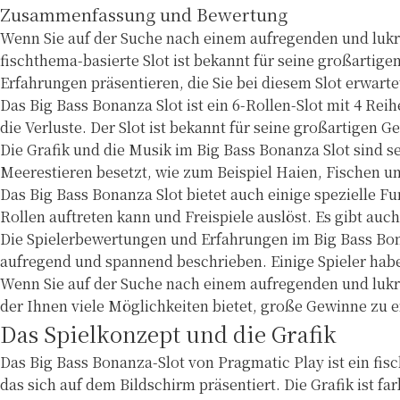
Zusammenfassung und Bewertung
Wenn Sie auf der Suche nach einem aufregenden und lukrat
fischthema-basierte Slot ist bekannt für seine großartig
Erfahrungen präsentieren, die Sie bei diesem Slot erwarte
Das Big Bass Bonanza Slot ist ein 6-Rollen-Slot mit 4 Rei
die Verluste. Der Slot ist bekannt für seine großartigen 
Die Grafik und die Musik im Big Bass Bonanza Slot sind s
Meerestieren besetzt, wie zum Beispiel Haien, Fischen u
Das Big Bass Bonanza Slot bietet auch einige spezielle F
Rollen auftreten kann und Freispiele auslöst. Es gibt au
Die Spielerbewertungen und Erfahrungen im Big Bass Bona
aufregend und spannend beschrieben. Einige Spieler haben 
Wenn Sie auf der Suche nach einem aufregenden und lukrati
der Ihnen viele Möglichkeiten bietet, große Gewinne zu erz
Das Spielkonzept und die Grafik
Das Big Bass Bonanza-Slot von Pragmatic Play ist ein fisc
das sich auf dem Bildschirm präsentiert. Die Grafik ist f