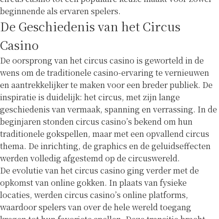
beginnende als ervaren spelers.
De Geschiedenis van het Circus
Casino
De oorsprong van het circus casino is geworteld in de
wens om de traditionele casino-ervaring te vernieuwen
en aantrekkelijker te maken voor een breder publiek. De
inspiratie is duidelijk: het circus, met zijn lange
geschiedenis van vermaak, spanning en verrassing. In de
beginjaren stonden circus casino’s bekend om hun
traditionele gokspellen, maar met een opvallend circus
thema. De inrichting, de graphics en de geluidseffecten
werden volledig afgestemd op de circuswereld.
De evolutie van het circus casino ging verder met de
opkomst van online gokken. In plaats van fysieke
locaties, werden circus casino’s online platforms,
waardoor spelers van over de hele wereld toegang