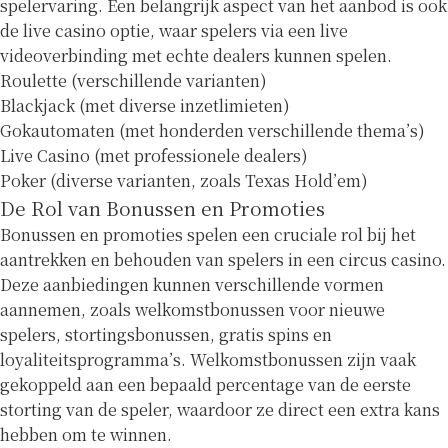
spelervaring. Een belangrijk aspect van het aanbod is ook
de live casino optie, waar spelers via een live
videoverbinding met echte dealers kunnen spelen.
Roulette (verschillende varianten)
Blackjack (met diverse inzetlimieten)
Gokautomaten (met honderden verschillende thema’s)
Live Casino (met professionele dealers)
Poker (diverse varianten, zoals Texas Hold’em)
De Rol van Bonussen en Promoties
Bonussen en promoties spelen een cruciale rol bij het
aantrekken en behouden van spelers in een circus casino.
Deze aanbiedingen kunnen verschillende vormen
aannemen, zoals welkomstbonussen voor nieuwe
spelers, stortingsbonussen, gratis spins en
loyaliteitsprogramma’s. Welkomstbonussen zijn vaak
gekoppeld aan een bepaald percentage van de eerste
storting van de speler, waardoor ze direct een extra kans
hebben om te winnen.