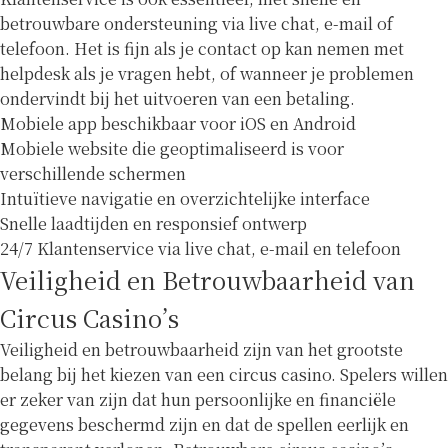
betrouwbare ondersteuning via live chat, e-mail of
telefoon. Het is fijn als je contact op kan nemen met
helpdesk als je vragen hebt, of wanneer je problemen
ondervindt bij het uitvoeren van een betaling.
Mobiele app beschikbaar voor iOS en Android
Mobiele website die geoptimaliseerd is voor
verschillende schermen
Intuïtieve navigatie en overzichtelijke interface
Snelle laadtijden en responsief ontwerp
24/7 Klantenservice via live chat, e-mail en telefoon
Veiligheid en Betrouwbaarheid van
Circus Casino’s
Veiligheid en betrouwbaarheid zijn van het grootste
belang bij het kiezen van een circus casino. Spelers willen
er zeker van zijn dat hun persoonlijke en financiële
gegevens beschermd zijn en dat de spellen eerlijk en