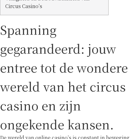
Circus Casino’s
Spanning
gegarandeerd: jouw
entree tot de wondere
wereld van het circus
casino en zijn
ongekende kansen.
De wereld van online casino’s is constant in beweging,