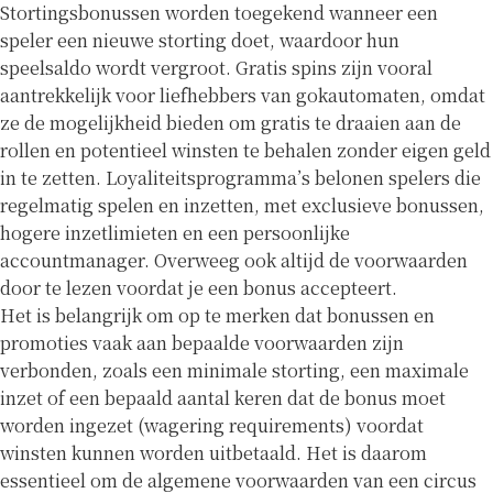
Stortingsbonussen worden toegekend wanneer een
speler een nieuwe storting doet, waardoor hun
speelsaldo wordt vergroot. Gratis spins zijn vooral
aantrekkelijk voor liefhebbers van gokautomaten, omdat
ze de mogelijkheid bieden om gratis te draaien aan de
rollen en potentieel winsten te behalen zonder eigen geld
in te zetten. Loyaliteitsprogramma’s belonen spelers die
regelmatig spelen en inzetten, met exclusieve bonussen,
hogere inzetlimieten en een persoonlijke
accountmanager. Overweeg ook altijd de voorwaarden
door te lezen voordat je een bonus accepteert.
Het is belangrijk om op te merken dat bonussen en
promoties vaak aan bepaalde voorwaarden zijn
verbonden, zoals een minimale storting, een maximale
inzet of een bepaald aantal keren dat de bonus moet
worden ingezet (wagering requirements) voordat
winsten kunnen worden uitbetaald. Het is daarom
essentieel om de algemene voorwaarden van een circus