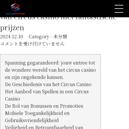
Glimlach & Winst – Beleef het plezier
van circus casino met fantastische
prijzen
2024.12.10
Category -
未分類
Glimlach & Winst – Beleef het plezier van circus casino m
コメントを受け付けていません
Spanning gegarandeerd: jouw entree tot
de wondere wereld van het circus casino
en zijn ongekende kansen.
De Geschiedenis van het Circus Casino
Het Aanbod van Spellen in een Circus
Casino
De Rol van Bonussen en Promoties
Mobiele Toegankelijkheid en
Gebruiksvriendelijkheid
Veiligheid en Betrouwbaarheid van