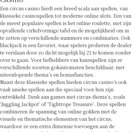
Een circus casino biedt een breed scala aan spellen, van
klassieke casinospellen tot moderne online slots. Een van
de meest populaire spellen is het online roulette, met zijn
opvallende cirkelvormige tafel en de mogelijkheid om in
te zetten op verschillende nummers en combinaties. Ook
blackjack is een favoriet, waar spelers proberen de dealer
te verslaan door zo dicht mogelijk bij 21 te komen zonder
over te gaan. Voor liefhebbers van kansspellen zijn er
verschillende soorten gokautomaten beschikbaar, met
uiteenlopende thema’s en bonusfuncties.
Naast deze klassieke spellen bieden circus casino’s ook
vaak unieke spellen aan die speciaal voor hen zijn
ontwikkeld. Denk aan games met circus-thema’s, zoals
‘Juggling Jackpot’ of ‘Tightrope Treasure’. Deze spellen
combineren de spanning van online gokken met de
visuele en thematische elementen van het circus,
waardoor ze een extra dimensie toevoegen aan de