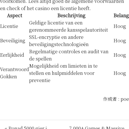
voorkomen. Lees altijd goed de algemene voorwaarden
en check of het casino een licentie heeft.
Aspect
Beschrijving
Belang
Geldige licentie van een
Licentie
Hoog
gerenommeerde kansspelautoriteit
SSL-encryptie en andere
Beveiliging
Hoog
beveiligingstechnologieën
Regelmatige controles en audit van
Eerlijkheid
Hoog
de spellen
Mogelijkheid om limieten in te
Verantwoord
stellen en hulpmiddelen voor
Hoog
Gokken
preventie
作成者 :
poe
« Ponad 5000 gier i
7,000+ Games & Massive