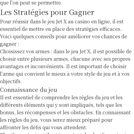
que l’on peut se permettre.
Les Stratégies pour Gagner
Pour réussir dans le jeu Jet X au casino en ligne, il est
essentiel de mettre en place des stratégies efficaces.
Voici quelques conseils pour améliorer vos chances de
gagner :
Choisissez vos armes : dans le jeu Jet X, il est possible de
choisir entre plusieurs armes, chacune avec ses propres
avantages et inconvénients. Il est important de choisir
l’arme qui convient le mieux à votre style de jeu et à vos
objectifs.
Connaissance du jeu
Il est essentiel de comprendre les règles du jeu et les
différents éléments qui y sont impliqués, tels que les
bonus, les récompenses et les obstacles. En connaissant
les règles du jeu, vous serez mieux préparé pour
affronter les défis qui vous attendent.