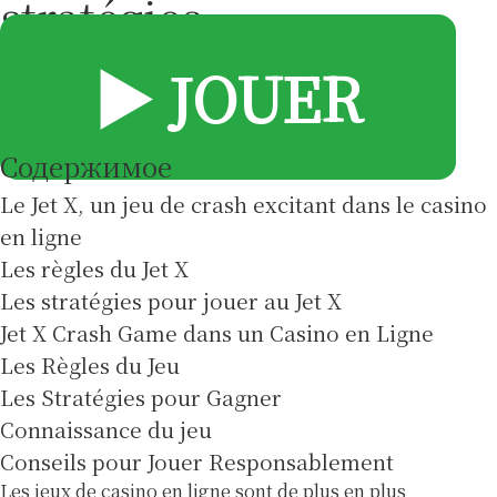
stratégies
▶️ JOUER
Содержимое
Le Jet X, un jeu de crash excitant dans le casino
en ligne
Les règles du Jet X
Les stratégies pour jouer au Jet X
Jet X Crash Game dans un Casino en Ligne
Les Règles du Jeu
Les Stratégies pour Gagner
Connaissance du jeu
Conseils pour Jouer Responsablement
Les jeux de casino en ligne sont de plus en plus