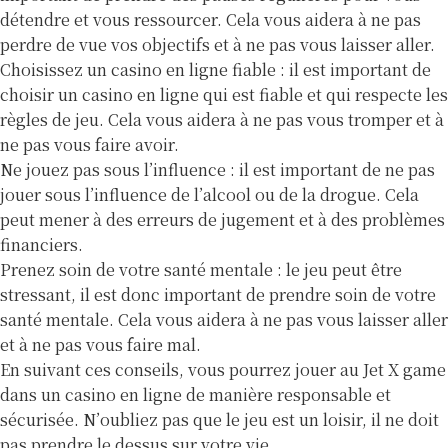
détendre et vous ressourcer. Cela vous aidera à ne pas
perdre de vue vos objectifs et à ne pas vous laisser aller.
Choisissez un casino en ligne fiable : il est important de
choisir un casino en ligne qui est fiable et qui respecte les
règles de jeu. Cela vous aidera à ne pas vous tromper et à
ne pas vous faire avoir.
Ne jouez pas sous l’influence : il est important de ne pas
jouer sous l’influence de l’alcool ou de la drogue. Cela
peut mener à des erreurs de jugement et à des problèmes
financiers.
Prenez soin de votre santé mentale : le jeu peut être
stressant, il est donc important de prendre soin de votre
santé mentale. Cela vous aidera à ne pas vous laisser aller
et à ne pas vous faire mal.
En suivant ces conseils, vous pourrez jouer au Jet X game
dans un casino en ligne de manière responsable et
sécurisée. N’oubliez pas que le jeu est un loisir, il ne doit
pas prendre le dessus sur votre vie.