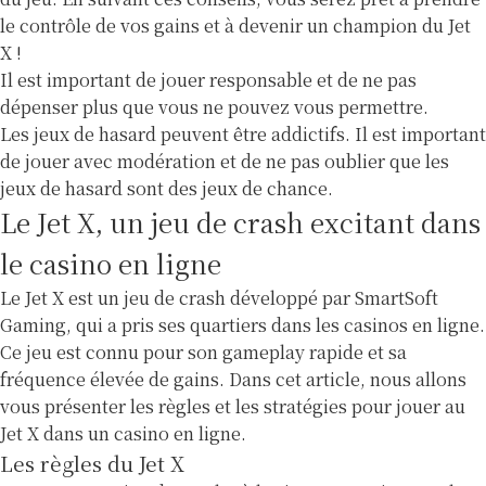
le contrôle de vos gains et à devenir un champion du Jet
X !
Il est important de jouer responsable et de ne pas
dépenser plus que vous ne pouvez vous permettre.
Les jeux de hasard peuvent être addictifs. Il est important
de jouer avec modération et de ne pas oublier que les
jeux de hasard sont des jeux de chance.
Le Jet X, un jeu de crash excitant dans
le casino en ligne
Le Jet X est un jeu de crash développé par SmartSoft
Gaming, qui a pris ses quartiers dans les casinos en ligne.
Ce jeu est connu pour son gameplay rapide et sa
fréquence élevée de gains. Dans cet article, nous allons
vous présenter les règles et les stratégies pour jouer au
Jet X dans un casino en ligne.
Les règles du Jet X