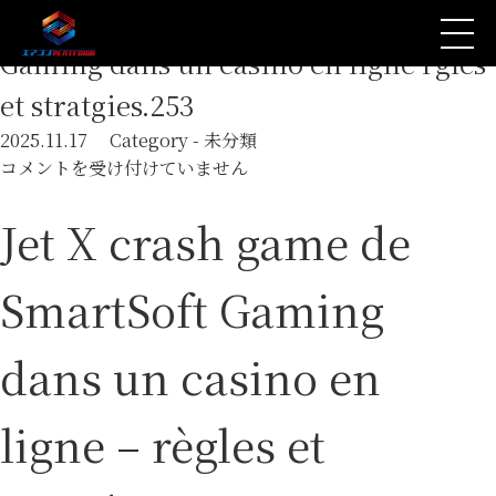
Jet X crash game de SmartSoft
Gaming dans un casino en ligne rgles
et stratgies.253
2025.11.17
Category -
未分類
Jet X crash game de SmartSoft Gaming dans un casino en l
コメントを受け付けていません
Jet X crash game de
SmartSoft Gaming
dans un casino en
ligne – règles et