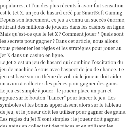
populaires, et l’un des plus récents à avoir fait sensation
est le Jet X, un jeu de hasard créé par SmartSoft Gaming.
Depuis son lancement, ce jeu a connu un succès énorme,
attirant des millions de joueurs dans les casinos en ligne.
Mais qu’est-ce que le Jet X ? Comment jouer ? Quels sont
les secrets pour gagner ? Dans cet article, nous allons
vous présenter les règles et les stratégies pour jouer au
Jet X dans un casino en ligne.
Le Jet X est un jeu de hasard qui combine l’excitation du
jeu de machine à sous avec l’aspect de jeu de chance. Le
jeu est basé sur un thème de vol, où le joueur doit aider
un avion à collecter des pièces pour gagner des gains.
Le jeu est simple à jouer : le joueur place un pari et
appuie sur le bouton “Lancer” pour lancer le jeu. Les
symboles et les bonus apparaissent alors sur le tableau
de jeu, et le joueur doit les utiliser pour gagner des gains.
Les règles du Jet X sont simples : le joueur doit gagner
des gains en collectant des pièces et en utilisant les