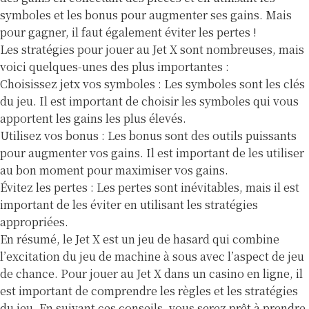
symboles et les bonus pour augmenter ses gains. Mais
pour gagner, il faut également éviter les pertes !
Les stratégies pour jouer au Jet X sont nombreuses, mais
voici quelques-unes des plus importantes :
Choisissez
jetx
vos symboles : Les symboles sont les clés
du jeu. Il est important de choisir les symboles qui vous
apportent les gains les plus élevés.
Utilisez vos bonus : Les bonus sont des outils puissants
pour augmenter vos gains. Il est important de les utiliser
au bon moment pour maximiser vos gains.
Évitez les pertes : Les pertes sont inévitables, mais il est
important de les éviter en utilisant les stratégies
appropriées.
En résumé, le Jet X est un jeu de hasard qui combine
l’excitation du jeu de machine à sous avec l’aspect de jeu
de chance. Pour jouer au Jet X dans un casino en ligne, il
est important de comprendre les règles et les stratégies
du jeu. En suivant ces conseils, vous serez prêt à prendre