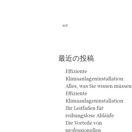
最近の投稿
Effiziente
Klimaanlageninstallation:
Alles, was Sie wissen müssen
Effiziente
Klimaanlageninstallation:
Ihr Leitfaden für
reibungslose Abläufe
Die Vorteile von
professionellen