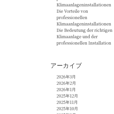
Klimaanlageninstallationen
Die Vorteile von
professionellen
Klimaanlageninstallationen
Die Bedeutung der richtigen
Klimaanlage und der
professionellen Installation
アーカイブ
2026年3月
2026年2月
2026年1月
2025年12月
2025年11月
2025年10月