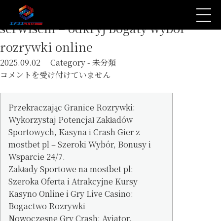
Odkryj nowy wymiar rozrywki z tym
serwisem – odkryj bogaty wybór
rozrywki online
2025.09.02
Category -
未分類
Odkryj nowy wymiar rozrywki z tym serwisem – odkryj b
コメントを受け付けていません
Przekraczając Granice Rozrywki:
Wykorzystaj Potencjał Zakładów
Sportowych, Kasyna i Crash Gier z
mostbet pl – Szeroki Wybór, Bonusy i
Wsparcie 24/7.
Zakłady Sportowe na mostbet pl:
Szeroka Oferta i Atrakcyjne Kursy
Kasyno Online i Gry Live Casino:
Bogactwo Rozrywki
Nowoczesne Gry Crash: Aviator,