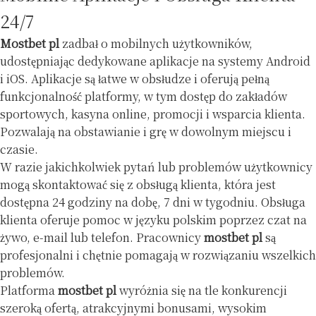
24/7
Mostbet pl
zadbał o mobilnych użytkowników,
udostępniając dedykowane aplikacje na systemy Android
i iOS. Aplikacje są łatwe w obsłudze i oferują pełną
funkcjonalność platformy, w tym dostęp do zakładów
sportowych, kasyna online, promocji i wsparcia klienta.
Pozwalają na obstawianie i grę w dowolnym miejscu i
czasie.
W razie jakichkolwiek pytań lub problemów użytkownicy
mogą skontaktować się z obsługą klienta, która jest
dostępna 24 godziny na dobę, 7 dni w tygodniu. Obsługa
klienta oferuje pomoc w języku polskim poprzez czat na
żywo, e-mail lub telefon. Pracownicy
mostbet pl
są
profesjonalni i chętnie pomagają w rozwiązaniu wszelkich
problemów.
Platforma
mostbet pl
wyróżnia się na tle konkurencji
szeroką ofertą, atrakcyjnymi bonusami, wysokim