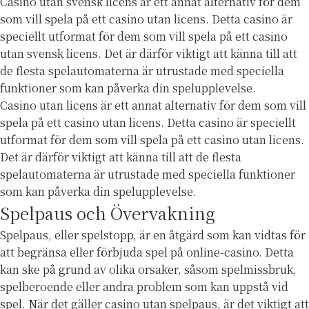
Casino utan svensk licens är ett annat alternativ för dem
som vill spela på ett casino utan licens. Detta casino är
speciellt utformat för dem som vill spela på ett casino
utan svensk licens. Det är därför viktigt att känna till att
de flesta spelautomaterna är utrustade med speciella
funktioner som kan påverka din spelupplevelse.
Casino utan licens är ett annat alternativ för dem som vill
spela på ett casino utan licens. Detta casino är speciellt
utformat för dem som vill spela på ett casino utan licens.
Det är därför viktigt att känna till att de flesta
spelautomaterna är utrustade med speciella funktioner
som kan påverka din spelupplevelse.
Spelpaus och Övervakning
Spelpaus, eller spelstopp, är en åtgärd som kan vidtas för
att begränsa eller förbjuda spel på online-casino. Detta
kan ske på grund av olika orsaker, såsom spelmissbruk,
spelberoende eller andra problem som kan uppstå vid
spel. När det gäller casino utan spelpaus, är det viktigt att