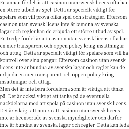
En annan fördel är att casinon utan svensk licens ofta har
en större utbud av spel. Detta är speciellt viktigt för
spelare som vill prova olika spel och strategier. Eftersom
casinon utan svensk licens inte är bundna av svenska
lagar och regler kan de erbjuda ett större utbud av spel.
En tredje fördel är att casinon utan svensk licens ofta har
en mer transparent och öppen policy kring insättningar
och uttag. Detta är speciellt viktigt för spelare som vill ha
kontroll över sina pengar. Eftersom casinon utan svensk
licens inte är bundna av svenska lagar och regler kan de
erbjuda en mer transparent och öppen policy kring
insättningar och uttag.
Men det är inte bara fördelarna som är viktiga att tänka
på. Det är också viktigt att tänka på de eventuella
nackdelarna med att spela på casinon utan svensk licens.
Det är viktigt att notera att casinon utan svensk licens
inte är licenserade av svenska myndigheter och därför
inte är bundna av svenska lagar och regler. Detta kan leda