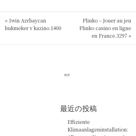
« 1win Azrbaycan
Plinko – Jouer au jeu
bukmeker v kazino.1400
Plinko casino en ligne
en France.3297 »
最近の投稿
Effiziente
Klimaanlageninstallation: