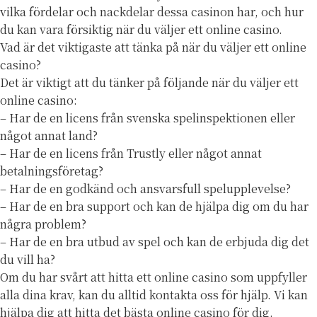
vilka fördelar och nackdelar dessa casinon har, och hur
du kan vara försiktig när du väljer ett online casino.
Vad är det viktigaste att tänka på när du väljer ett online
casino?
Det är viktigt att du tänker på följande när du väljer ett
online casino:
– Har de en licens från svenska spelinspektionen eller
något annat land?
– Har de en licens från Trustly eller något annat
betalningsföretag?
– Har de en godkänd och ansvarsfull spelupplevelse?
– Har de en bra support och kan de hjälpa dig om du har
några problem?
– Har de en bra utbud av spel och kan de erbjuda dig det
du vill ha?
Om du har svårt att hitta ett online casino som uppfyller
alla dina krav, kan du alltid kontakta oss för hjälp. Vi kan
hjälpa dig att hitta det bästa online casino för dig.