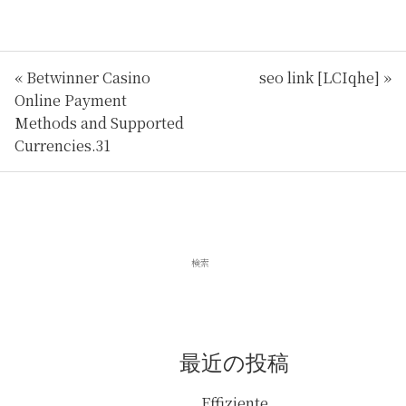
« Betwinner Casino
seo link [LCIqhe] »
Online Payment
Methods and Supported
Currencies.31
最近の投稿
Effiziente