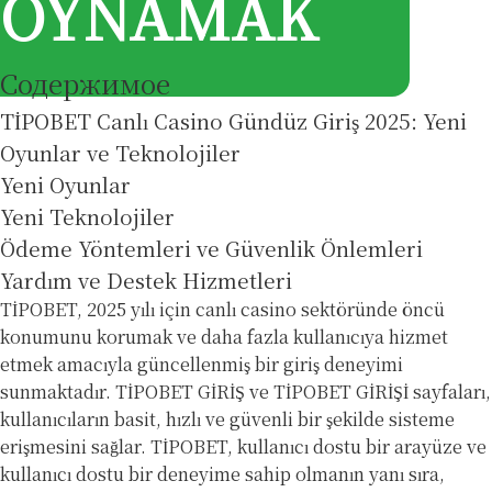
OYNAMAK
Содержимое
TİPOBET Canlı Casino Gündüz Giriş 2025: Yeni
Oyunlar ve Teknolojiler
Yeni Oyunlar
Yeni Teknolojiler
Ödeme Yöntemleri ve Güvenlik Önlemleri
Yardım ve Destek Hizmetleri
TİPOBET, 2025 yılı için canlı casino sektöründe öncü
konumunu korumak ve daha fazla kullanıcıya hizmet
etmek amacıyla güncellenmiş bir giriş deneyimi
sunmaktadır. TİPOBET GİRİŞ ve TİPOBET GİRİŞİ sayfaları,
kullanıcıların basit, hızlı ve güvenli bir şekilde sisteme
erişmesini sağlar. TİPOBET, kullanıcı dostu bir arayüze ve
kullanıcı dostu bir deneyime sahip olmanın yanı sıra,