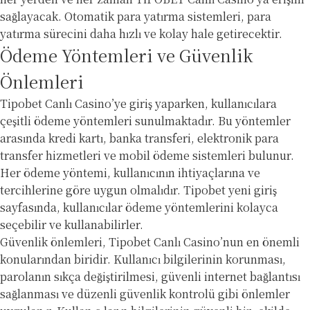
sağlayacak. Otomatik para yatırma sistemleri, para
yatırma sürecini daha hızlı ve kolay hale getirecektir.
Ödeme Yöntemleri ve Güvenlik
Önlemleri
Tipobet Canlı Casino’ye giriş yaparken, kullanıcılara
çeşitli ödeme yöntemleri sunulmaktadır. Bu yöntemler
arasında kredi kartı, banka transferi, elektronik para
transfer hizmetleri ve mobil ödeme sistemleri bulunur.
Her ödeme yöntemi, kullanıcının ihtiyaçlarına ve
tercihlerine göre uygun olmalıdır. Tipobet yeni giriş
sayfasında, kullanıcılar ödeme yöntemlerini kolayca
seçebilir ve kullanabilirler.
Güvenlik önlemleri, Tipobet Canlı Casino’nun en önemli
konularından biridir. Kullanıcı bilgilerinin korunması,
parolanın sıkça değiştirilmesi, güvenli internet bağlantısı
sağlanması ve düzenli güvenlik kontrolü gibi önlemler