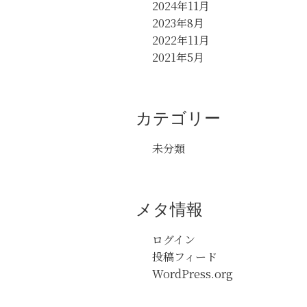
2024年11月
2023年8月
2022年11月
2021年5月
カテゴリー
未分類
メタ情報
ログイン
投稿フィード
WordPress.org