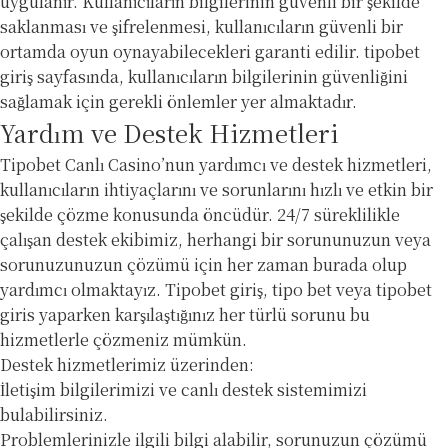
uygulanır. Kullanıcıların bilgilerinin güvenli bir şekilde
saklanması ve şifrelenmesi, kullanıcıların güvenli bir
ortamda oyun oynayabilecekleri garanti edilir.
tipobet
giriş
sayfasında, kullanıcıların bilgilerinin güvenliğini
sağlamak için gerekli önlemler yer almaktadır.
Yardım ve Destek Hizmetleri
Tipobet Canlı Casino’nun yardımcı ve destek hizmetleri,
kullanıcıların ihtiyaçlarını ve sorunlarını hızlı ve etkin bir
şekilde çözme konusunda öncüdür. 24/7 süreklilikle
çalışan destek ekibimiz, herhangi bir sorununuzun veya
sorunuzunuzun çözümü için her zaman burada olup
yardımcı olmaktayız. Tipobet giriş, tipo bet veya tipobet
giris yaparken karşılaştığınız her türlü sorunu bu
hizmetlerle çözmeniz mümkün.
Destek hizmetlerimiz üzerinden:
İletişim bilgilerimizi ve canlı destek sistemimizi
bulabilirsiniz.
Problemlerinizle ilgili bilgi alabilir, sorunuzun çözümü