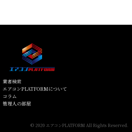
業者検索
エアコンPLATFORMについて
コラム
管理人の部屋
© 2020 エアコンPLATFORM All Rights Reserved.