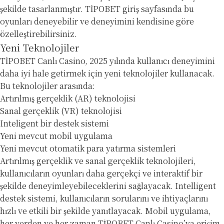
şekilde tasarlanmıştır. TİPOBET giriş sayfasında bu
oyunları deneyebilir ve deneyimini kendisine göre
özelleştirebilirsiniz.
Yeni Teknolojiler
TİPOBET Canlı Casino, 2025 yılında kullanıcı deneyimini
daha iyi hale getirmek için yeni teknolojiler kullanacak.
Bu teknolojiler arasında:
Artırılmış gerçeklik (AR) teknolojisi
Sanal gerçeklik (VR) teknolojisi
Inteligent bir destek sistemi
Yeni mevcut mobil uygulama
Yeni mevcut otomatik para yatırma sistemleri
Artırılmış gerçeklik ve sanal gerçeklik teknolojileri,
kullanıcıların oyunları daha gerçekçi ve interaktif bir
şekilde deneyimleyebileceklerini sağlayacak. Intelligent
destek sistemi, kullanıcıların sorularını ve ihtiyaçlarını
hızlı ve etkili bir şekilde yanıtlayacak. Mobil uygulama,
her yerden ve her zaman TİPOBET Canlı Casino’ya erişim